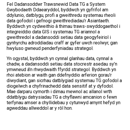
Fel Dadansoddwr Trawsnewid Data TG a System
Gwybodaeth Ddaearyddol, byddwch yn gyfrifol am
ddylunio, datblygu, profi a gweithredu systemau rheoli
data gofodol i gefnogi gweithrediadau’r Asiantaeth.
Byddwch yn cydweithio â thimau traws-swyddogaethol i
integreiddio data GIS i systemau TG ariannol a
gweithredol a dadansoddi setiau data geogyfeiriol i
gynhyrchu adroddiadau craff ar gyfer uwch reolwyr, gan
hwyluso gwneud penderfyniadau strategol.
Yn ogystal, byddwch yn cynnal glanhau data, cynnal a
chadw, a dadansoddi setiau data stocrestr asedau sy’n
ymwneud â’n rhwydwaith ffyrdd strategol. Byddwch yn
rhoi atebion ar waith gan ddefnyddio arferion gorau’r
diwydiant, gan sicrhau datblygiad systemau TG gofodol a
diogelwch a chyfrinachedd data sensitif at y dyfodol.
Mae darparu cymorth i dimau mewnol ac allanol wrth
ddatblygu datrysiadau TG a chyflawni amcanion o fewn
terfynau amser a chyllidebau y cytunwyd arnynt hefyd yn
agweddau allweddol ar y rôl hon.