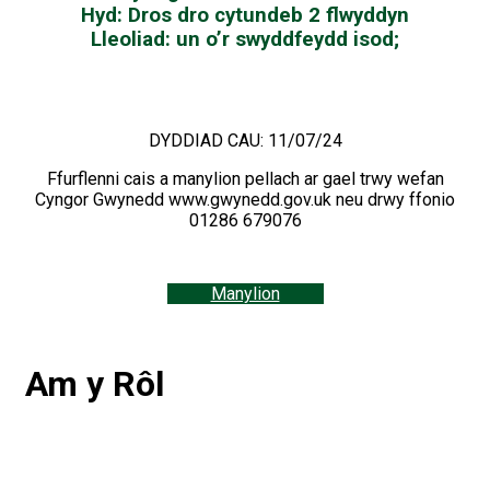
Hyd: Dros dro cytundeb 2 flwyddyn
Lleoliad: un o’r swyddfeydd isod;
Conwy, Bangor, Llandrindod, Halkyn, DreNewydd,
Aberaeron, Dolgellau
DYDDIAD CAU: 11/07/24
Ffurflenni cais a manylion pellach ar gael trwy wefan
Cyngor Gwynedd www.gwynedd.gov.uk neu drwy ffonio
01286 679076
Manylion
Am y Rôl