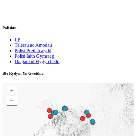
Polisiau
IIP
Telerau ac Amodau
Polisi Preifatrwydd
Polisi Iaith Gymraeg
Datganiad Hygyrchedd
Ble Rydym Yn Gweithio