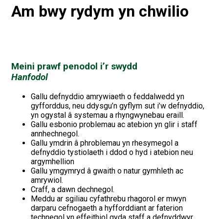
Am bwy rydym yn chwilio
Meini prawf penodol i’r swydd
Hanfodol
Gallu defnyddio amrywiaeth o feddalwedd yn
gyfforddus, neu ddysgu’n gyflym sut i’w defnyddio,
yn ogystal â systemau a rhyngwynebau eraill.
Gallu esbonio problemau ac atebion yn glir i staff
annhechnegol.
Gallu ymdrin â phroblemau yn rhesymegol a
defnyddio tystiolaeth i ddod o hyd i atebion neu
argymhellion
Gallu ymgymryd â gwaith o natur gymhleth ac
amrywiol.
Craff, a dawn dechnegol.
Meddu ar sgiliau cyfathrebu rhagorol er mwyn
darparu cefnogaeth a hyfforddiant ar faterion
technegol yn effeithiol gyda staff a defnyddwyr