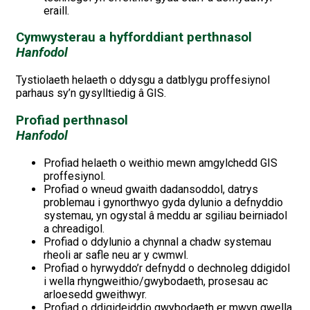
eraill.
Cymwysterau a hyfforddiant perthnasol
Hanfodol
Tystiolaeth helaeth o ddysgu a datblygu proffesiynol
parhaus sy’n gysylltiedig â GIS.
Profiad perthnasol
Hanfodol
Profiad helaeth o weithio mewn amgylchedd GIS
proffesiynol.
Profiad o wneud gwaith dadansoddol, datrys
problemau i gynorthwyo gyda dylunio a defnyddio
systemau, yn ogystal â meddu ar sgiliau beirniadol
a chreadigol.
Profiad o ddylunio a chynnal a chadw systemau
rheoli ar safle neu ar y cwmwl.
Profiad o hyrwyddo’r defnydd o dechnoleg ddigidol
i wella rhyngweithio/gwybodaeth, prosesau ac
arloesedd gweithwyr.
Profiad o ddigideiddio gwybodaeth er mwyn gwella