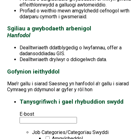
effeithlonrwydd a galluogi awtomeiddio.
Profiad o weithio mewn amgylchedd cefnogol wrth
ddarparu cymorth i gwsmeriaid.
Sgiliau a gwybodaeth arbenigol
Hanfodol
Dealltwriaeth ddatblygedig o lwyfannau, offer a
dadansoddiadau GIS.
Dealltwriaeth drylwyr o ddiogelwch data.
Gofynion ieithyddol
Mae’r gallu i siarad Saesneg yn hanfodol a’r gallu i siarad
Cymraeg yn ddymunol ar gyfer y rôl hon
Tanysgrifiwch i gael rhybuddion swydd
E-bost
Job Categories/Categorïau Swyddi
Amgylcheddol