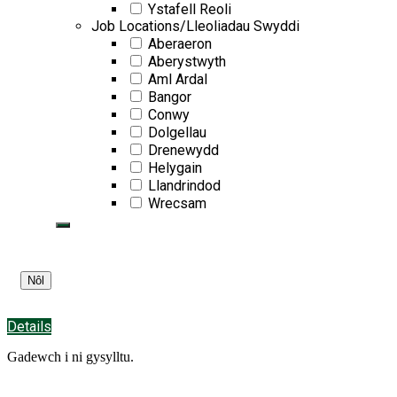
Ystafell Reoli
Job Locations/Lleoliadau Swyddi
Aberaeron
Aberystwyth
Aml Ardal
Bangor
Conwy
Dolgellau
Drenewydd
Helygain
Llandrindod
Wrecsam
Details
Gadewch i ni gysylltu.