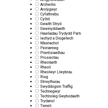
Archwilio
Arolygwyr
Cyfathrebu
Cyllid
Gwaith Stryd
Gweinyddiaeth
Hawliadau Trydydd Parti
Iechyd a Diogelwch
Masnachol
Peirianneg
Prentisiaethau
Prosiectau
Rheolaeth
Rheoli
Rheolwyr Llwybrau
Risg
Strwythurau
Swyddogion Traffig
Technegwyr
Technoleg Gwybodaeth
Trydanol
Twneli