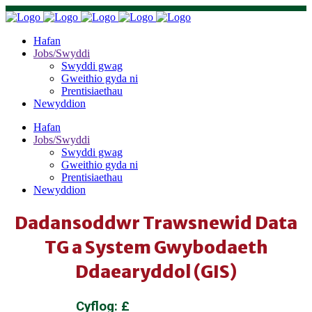
Hafan
Jobs/Swyddi
Swyddi gwag
Gweithio gyda ni
Prentisiaethau
Newyddion
Hafan
Jobs/Swyddi
Swyddi gwag
Gweithio gyda ni
Prentisiaethau
Newyddion
Dadansoddwr Trawsnewid Data
TG a System Gwybodaeth
Ddaearyddol (GIS)
Cyflog: £
37,336 – £39,186