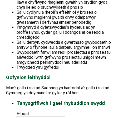
llaw a chyflwyno rhaglenni gwaith yn brydlon gyda
chyn lleied o oruchwyliaeth â phosib
Gallu cydlynu a rheoli’n effeithiol y broses o
gyflwyno rhaglenni gwaith drwy ddarparwyr
gwasanaeth i derfynau amser penodedig
Ymgymryd â dyletswyddau’n hyderus ac yn
broffesiynol, gyda’r gallu i ddangos arloesedd a
chreadigedd
Gallu derbyn, cydweddu a gwerthuso gwybodaeth o
amryw o ffynonellau, a darparu argymhellion manwl
Gwybodaeth fanwl am reoli prosiectau a phrosesau
allweddol wrth gyflwyno prosiectau unigol mewn
amgylchedd peirianyddol neu adeiladu
Trwydded yrru gyfredol
Gofynion ieithyddol
Mae’r gallu i siarad Saesneg yn hanfodol a’r gallu i siarad
Cymraeg yn ddymunol ar gyfer y rôl hon
Tanysgrifiwch i gael rhybuddion swydd
E-bost