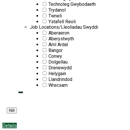
Technoleg Gwybodaeth
Trydanol
Twneli
Ystafell Reoli
Job Locations/Lleoliadau Swyddi
Aberaeron
Aberystwyth
Aml Ardal
Bangor
Conwy
Dolgellau
Drenewydd
Helygain
Llandrindod
Wrecsam
Details