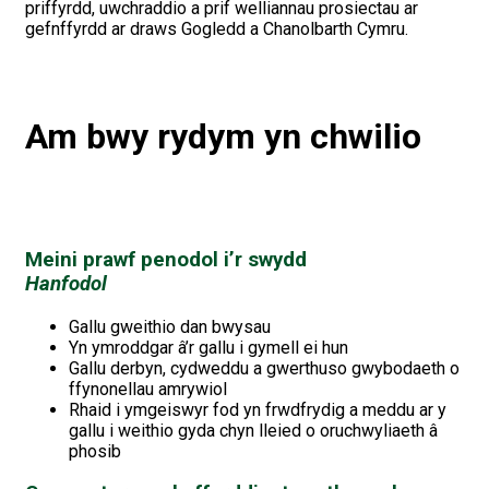
priffyrdd, uwchraddio a prif welliannau prosiectau ar
gefnffyrdd ar draws Gogledd a Chanolbarth Cymru.
Am bwy rydym yn chwilio
Meini prawf penodol i’r swydd
Hanfodol
Gallu gweithio dan bwysau
Yn ymroddgar â’r gallu i gymell ei hun
Gallu derbyn, cydweddu a gwerthuso gwybodaeth o
ffynonellau amrywiol
Rhaid i ymgeiswyr fod yn frwdfrydig a meddu ar y
gallu i weithio gyda chyn lleied o oruchwyliaeth â
phosib