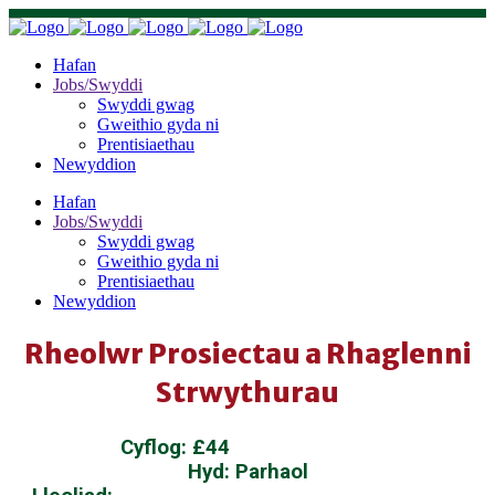
Hafan
Jobs/Swyddi
Swyddi gwag
Gweithio gyda ni
Prentisiaethau
Newyddion
Hafan
Jobs/Swyddi
Swyddi gwag
Gweithio gyda ni
Prentisiaethau
Newyddion
Rheolwr Prosiectau a Rhaglenni
Strwythurau
Cyflog: £44
,711 – £46,731
Hyd: Parhaol