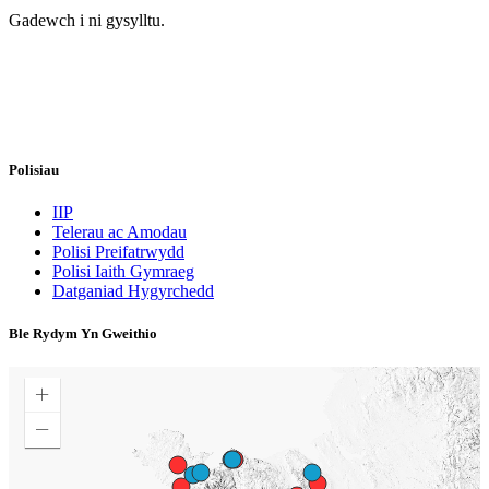
Gadewch i ni gysylltu.
Polisiau
IIP
Telerau ac Amodau
Polisi Preifatrwydd
Polisi Iaith Gymraeg
Datganiad Hygyrchedd
Ble Rydym Yn Gweithio