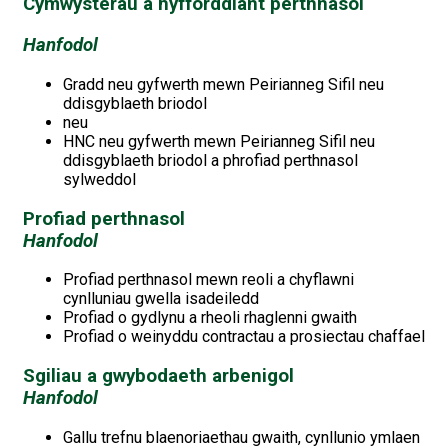
Cymwysterau a hyfforddiant perthnasol
Hanfodol
Gradd neu gyfwerth mewn Peirianneg Sifil neu
ddisgyblaeth briodol
neu
HNC neu gyfwerth mewn Peirianneg Sifil neu
ddisgyblaeth briodol a phrofiad perthnasol
sylweddol
Profiad perthnasol
Hanfodol
Profiad perthnasol mewn reoli a chyflawni
cynlluniau gwella isadeiledd
Profiad o gydlynu a rheoli rhaglenni gwaith
Profiad o weinyddu contractau a prosiectau chaffael
Sgiliau a gwybodaeth arbenigol
Hanfodol
Gallu trefnu blaenoriaethau gwaith, cynllunio ymlaen