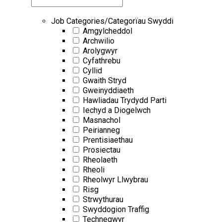
Job Categories/Categorïau Swyddi
Amgylcheddol
Archwilio
Arolygwyr
Cyfathrebu
Cyllid
Gwaith Stryd
Gweinyddiaeth
Hawliadau Trydydd Parti
Iechyd a Diogelwch
Masnachol
Peirianneg
Prentisiaethau
Prosiectau
Rheolaeth
Rheoli
Rheolwyr Llwybrau
Risg
Strwythurau
Swyddogion Traffig
Technegwyr