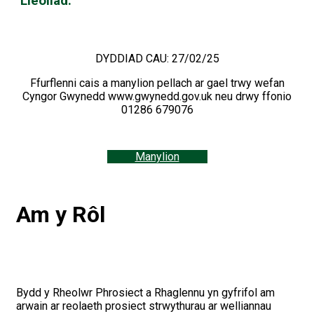
Lleoliad:
Halkyn, Conwy, Bangor, Llandrindod,
Dolgellau, Aberaeron, Newtown, i gynnwys
gweithio hybrid
DYDDIAD CAU: 27/02/25
Ffurflenni cais a manylion pellach ar gael trwy wefan
Cyngor Gwynedd www.gwynedd.gov.uk neu drwy ffonio
01286 679076
Manylion
Am y Rôl
Bydd y Rheolwr Phrosiect a Rhaglennu yn gyfrifol am
arwain ar reolaeth prosiect strwythurau ar welliannau